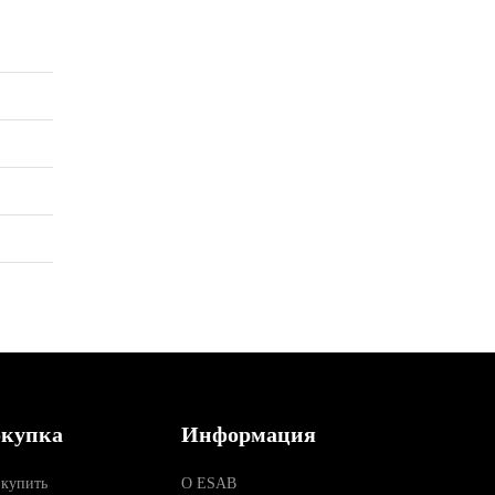
купка
Информация
 купить
О ESAB