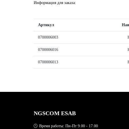
Информация для заказа:
Артикул
Наи
0700006003
Han
0700006016
Han
0700006013
Han
NGSCOM ESAB
Время работы: Пн-Пт 9.00 - 17.00