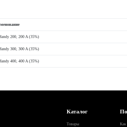
менование
dy 200, 200 A (35%)
dy 300, 300 A (35%)
dy 400, 400 A (35%)
Каталог
По
Товары
Как