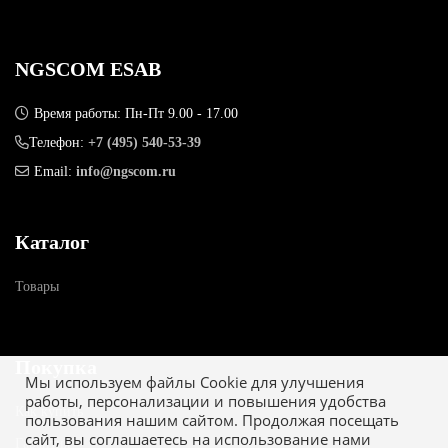
NGSCOM ESAB
Время работы: Пн-Пт 9.00 - 17.00
Телефон:
+7 (495) 540-53-39
Email:
info@ngscom.ru
Каталог
Товары
Покупка
Мы используем файлы Cookie для улучшения
работы, персонализации и повышения удобства
Как купить
пользования нашим сайтом. Продолжая посещать
сайт, вы соглашаетесь на использование нами
Гарантия