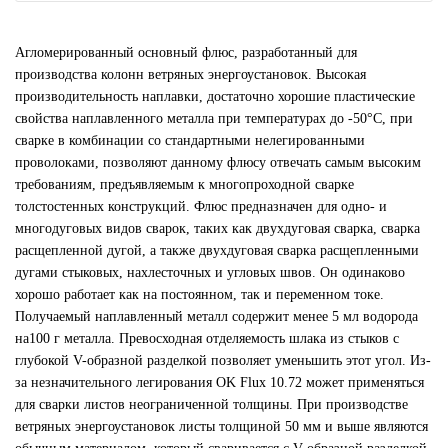
Агломерированный основный флюс, разработанный для
производства колонн ветряных энергоустановок. Высокая
производительность наплавки, достаточно хорошие пластические
свойства наплавленного металла при температурах до -50°С, при
сварке в комбинации со стандартными нелегированными
проволоками, позволяют данному флюсу отвечать самым высоким
требованиям, предъявляемым к многопроходной сварке
толстостенных конструкций. Флюс предназначен для одно- и
многодуговых видов сварок, таких как двухдуговая сварка, сварка
расщепленной дугой, а также двухдуговая сварка расщепленными
дугами стыковых, нахлесточных и угловых швов. Он одинаково
хорошо работает как на постоянном, так и переменном токе.
Получаемый наплавленный металл содержит менее 5 мл водорода
на100 г металла. Превосходная отделяемость шлака из стыков с
глубокой V-образной разделкой позволяет уменьшить этот угол. Из-
за незначительного легирования OK Flux 10.72 может применяться
для сварки листов неограниченной толщины. При производстве
ветряных энергоустановок листы толщиной 50 мм и выше являются