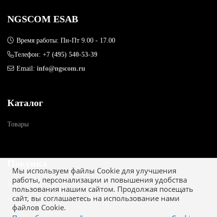
NGSCOM ESAB
Время работы: Пн-Пт 9.00 - 17.00
Телефон:
+7 (495) 540-53-39
Email:
info@ngscom.ru
Каталог
Товары
Покупка
Мы используем файлы Cookie для улучшения
работы, персонализации и повышения удобства
Как купить
пользования нашим сайтом. Продолжая посещать
сайт, вы соглашаетесь на использование нами
Гарантия
файлов Cookie.