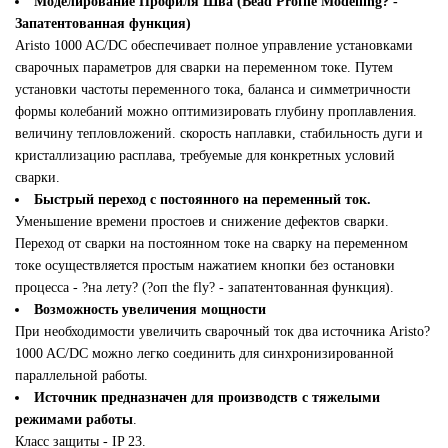
Моделирование Профиля Шва (Bead Profile Modelling? -
Запатентованная функция)
Aristo 1000 AC/DC обеспечивает полное управление установками
сварочных параметров для сварки на переменном токе. Путем
установки частоты переменного тока, баланса и симметричности
формы колебаний можно оптимизировать глубину проплавления.
величину тепловложений. скорость наплавки, стабильность дуги и
кристаллизацию расплава, требуемые для конкретных условий
сварки.
Быстрый переход с постоянного на переменный ток.
Уменьшение времени простоев и снижение дефектов сварки.
Переход от сварки на постоянном токе на сварку на переменном
токе осуществляется простым нажатием кнопки без остановки
процесса - ?на лету? (?оп the fly? - запатентованная функция).
Возможность увеличения мощности
При необходимости увеличить сварочный ток два источника Aristo?
1000 AC/DC можно легко соединить для синхронизированной
параллельной работы.
Источник предназначен для производств с тяжелыми
режимами работы
.
Класс защиты - IP 23.