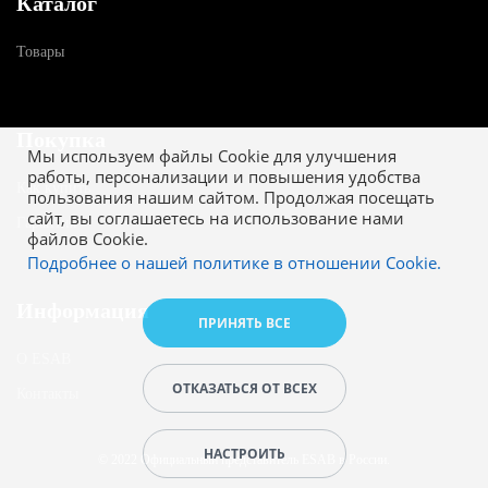
Каталог
Товары
Покупка
Мы используем файлы Cookie для улучшения
работы, персонализации и повышения удобства
Как купить
пользования нашим сайтом. Продолжая посещать
сайт, вы соглашаетесь на использование нами
Гарантия
файлов Cookie.
Подробнее о нашей политике в отношении Cookie.
Информация
ПРИНЯТЬ ВСЕ
О ESAB
ОТКАЗАТЬСЯ ОТ ВСЕХ
Контакты
НАСТРОИТЬ
© 2022 Официальный представитель ESAB в России.