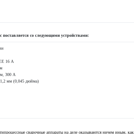
c поставляется со следующими устройствами:
ии
CEE 16 А
ем
м, 300 А
1,2 мм (0,045 дюйма)
ессные сварочные аппараты на деле оказываются ничем иным, как 