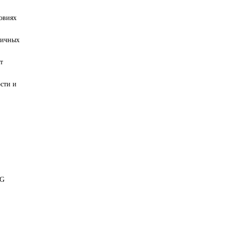
овиях
личных
т
сти и
IG