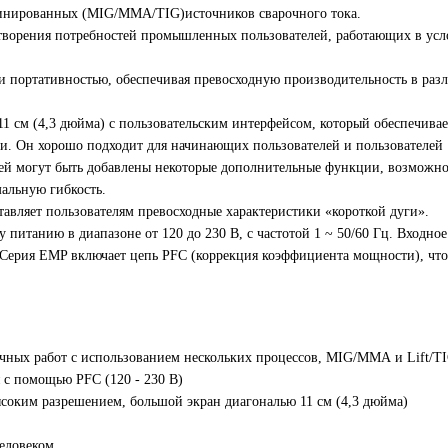
инированных (MIG/MMA/TIG)источников сварочного тока.
етворения потребностей промышленных пользователей, работающих в усл
и портативностью, обеспечивая превосходную производительность в раз
 см (4,3 дюйма) с пользовательским интерфейсом, который обеспечивае
ки. Он хорошо подходит для начинающих пользователей и пользователей
лей могут быть добавлены некоторые дополнительные функции, возможно
альную гибкость.
вляет пользователям превосходные характеристики «короткой дуги».
питанию в диапазоне от 120 до 230 В, с частотой 1 ~ 50/60 Гц. Входное
. Серия EMP включает цепь PFC (коррекция коэффициента мощности), что
ных работ с использованием нескольких процессов, MIG/ММА и Lift/T
 с помощью PFC (120 - 230 В)
соким разрешением, большой экран диагональю 11 см (4,3 дюйма)
человеком