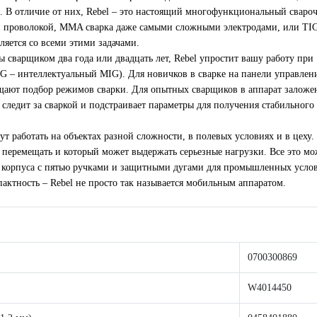
. В отличие от них, Rebel – это настоящий многофункциональный сваро
 проволокой, MMA сварка даже самыми сложными электродами, или TIG
ляется со всеми этими задачами.
арщиком два года или двадцать лет, Rebel упростит вашу работу при
 – интеллектуальный MIG). Для новичков в сварке на панели управлен
щают подбор режимов сварки. Для опытных сварщиков в аппарат заложе
 следит за сваркой и подстраивает параметры для получения стабильного
отать на объектах разной сложности, в полевых условиях и в цеху.
 перемещать и который может выдержать серьезные нагрузки. Все это мо
я корпуса с пятью ручками и защитными дугами для промышленных усло
пактность – Rebel не просто так называется мобильным аппаратом.
0700300869
W4014450