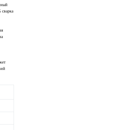
чный
 сварка
ия
на
жет
вий