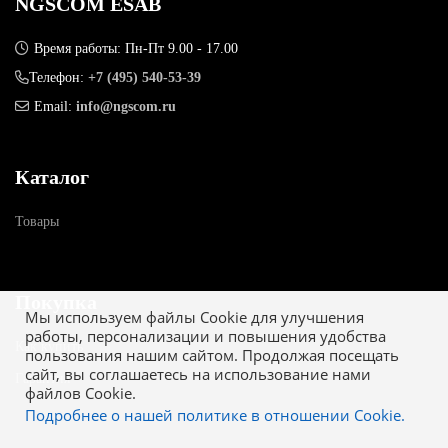
NGSCOM ESAB
Время работы: Пн-Пт 9.00 - 17.00
Телефон:
+7 (495) 540-53-39
Email:
info@ngscom.ru
Каталог
Товары
Покупка
Мы используем файлы Cookie для улучшения
работы, персонализации и повышения удобства
Как купить
пользования нашим сайтом. Продолжая посещать
сайт, вы соглашаетесь на использование нами
Гарантия
файлов Cookie.
Подробнее о нашей политике в отношении Cookie.