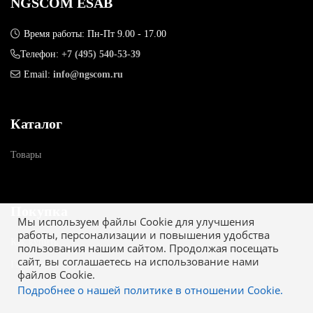
NGSCOM ESAB
Время работы: Пн-Пт 9.00 - 17.00
Телефон:
+7 (495) 540-53-39
Email:
info@ngscom.ru
Каталог
Товары
Покупка
Мы используем файлы Cookie для улучшения
работы, персонализации и повышения удобства
Как купить
пользования нашим сайтом. Продолжая посещать
сайт, вы соглашаетесь на использование нами
Гарантия
файлов Cookie.
Подробнее о нашей политике в отношении Cookie.