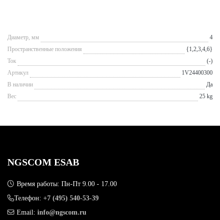
Диаметр, мм
4
Пространственные положения
{1,2,3,4,6}
Ток
(-)
Артикул
1V24400300
В наличии
Да
Вес
25 kg
NGSCOM ESAB
Время работы: Пн-Пт 9.00 - 17.00
Телефон:
+7 (495) 540-53-39
Email:
info@ngscom.ru