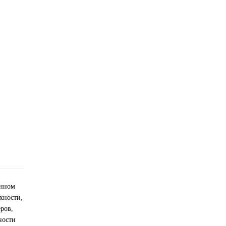
енном
хности,
ров,
ности