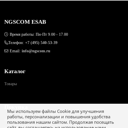
NGSCOM ESAB
Время работы: Пн-Пт 9.00 - 17.00
Телефон:
+7 (495) 540-53-39
Email:
info@ngscom.ru
Каталог
Товары
Покупка
Мы используем файлы Cookie для улучшения
работы, персонализации и повышения удобства
Как купить
пользования нашим сайтом. Продолжая посещать
сайт, вы соглашаетесь на использование нами