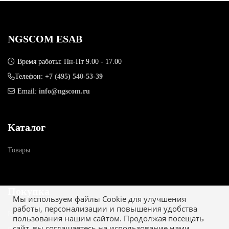
NGSCOM ESAB
Время работы: Пн-Пт 9.00 - 17.00
Телефон:
+7 (495) 540-53-39
Email:
info@ngscom.ru
Каталог
Товары
Покупка
Мы используем файлы Cookie для улучшения
работы, персонализации и повышения удобства
Как купить
пользования нашим сайтом. Продолжая посещать
сайт, вы соглашаетесь на использование нами