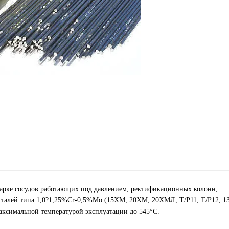
рке сосудов работающих под давлением, ректификационных колонн,
х сталей типа 1,0?1,25%Cr-0,5%Mo (15ХМ, 20ХМ, 20ХМЛ, T/P11, T/P12, 1
максимальной температурой эксплуатации до 545°С.