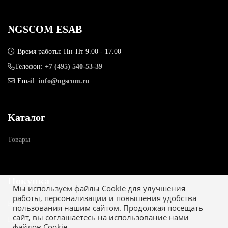
NGSCOM ESAB
Время работы: Пн-Пт 9.00 - 17.00
Телефон:
+7 (495) 540-53-39
Email:
info@ngscom.ru
Каталог
Товары
Покупка
Мы используем файлы Cookie для улучшения
работы, персонализации и повышения удобства
Как купить
пользования нашим сайтом. Продолжая посещать
сайт, вы соглашаетесь на использование нами
Гарантия
файлов Cookie.