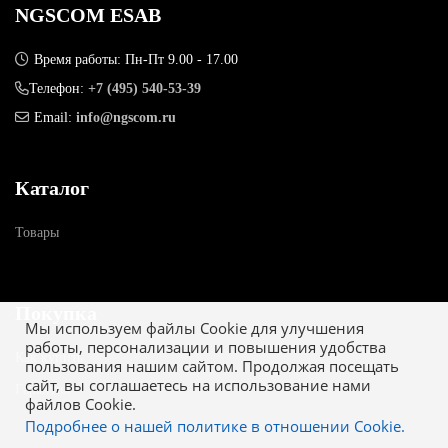
NGSCOM ESAB
Время работы: Пн-Пт 9.00 - 17.00
Телефон:
+7 (495) 540-53-39
Email:
info@ngscom.ru
Каталог
Товары
Покупка
Мы используем файлы Cookie для улучшения
работы, персонализации и повышения удобства
Как купить
пользования нашим сайтом. Продолжая посещать
сайт, вы соглашаетесь на использование нами
Гарантия
файлов Cookie.
Подробнее о нашей политике в отношении Cookie.