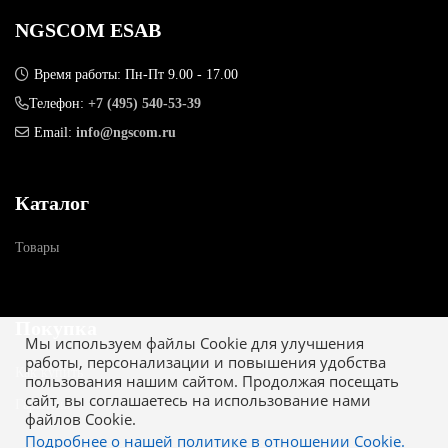
NGSCOM ESAB
Время работы: Пн-Пт 9.00 - 17.00
Телефон:
+7 (495) 540-53-39
Email:
info@ngscom.ru
Каталог
Товары
Покупка
Мы используем файлы Cookie для улучшения
работы, персонализации и повышения удобства
Как купить
пользования нашим сайтом. Продолжая посещать
сайт, вы соглашаетесь на использование нами
Гарантия
файлов Cookie.
Подробнее о нашей политике в отношении Cookie.