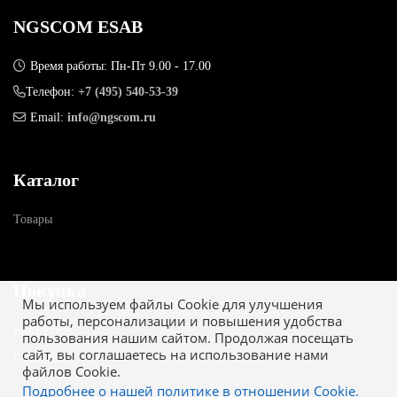
NGSCOM ESAB
Время работы: Пн-Пт 9.00 - 17.00
Телефон:
+7 (495) 540-53-39
Email:
info@ngscom.ru
Каталог
Товары
Покупка
Мы используем файлы Cookie для улучшения
работы, персонализации и повышения удобства
Как купить
пользования нашим сайтом. Продолжая посещать
сайт, вы соглашаетесь на использование нами
Гарантия
файлов Cookie.
Подробнее о нашей политике в отношении Cookie.