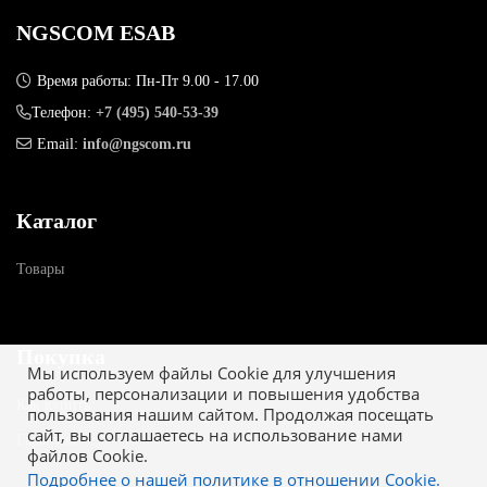
NGSCOM ESAB
Время работы: Пн-Пт 9.00 - 17.00
Телефон:
+7 (495) 540-53-39
Email:
info@ngscom.ru
Каталог
Товары
Покупка
Мы используем файлы Cookie для улучшения
работы, персонализации и повышения удобства
Как купить
пользования нашим сайтом. Продолжая посещать
сайт, вы соглашаетесь на использование нами
Гарантия
файлов Cookie.
Подробнее о нашей политике в отношении Cookie.