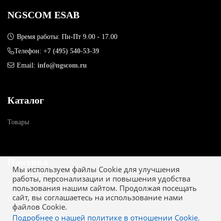
NGSCOM ESAB
Время работы: Пн-Пт 9.00 - 17.00
Телефон:
+7 (495) 540-53-39
Email:
info@ngscom.ru
Каталог
Товары
Покупка
Мы используем файлы Cookie для улучшения
работы, персонализации и повышения удобства
Как купить
пользования нашим сайтом. Продолжая посещать
сайт, вы соглашаетесь на использование нами
Гарантия
файлов Cookie.
Подробнее о нашей политике в отношении Cookie.