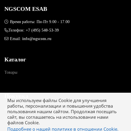
NGSCOM ESAB
Время работы: Пн-Пт 9.00 - 17.00
Телефон:
+7 (495) 540-53-39
Email:
info@ngscom.ru
Каталог
Товары
Покупка
Мы используем файлы Cookie для улучшения
работы, персонализации и повышения удобства
Как купить
пользования нашим сайтом. Продолжая посещать
сайт, вы соглашаетесь на использование нами
Гарантия
файлов Cookie.
Подробнее о нашей политике в отношении Cookie.