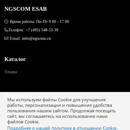
NGSCOM ESAB
Время работы: Пн-Пт 9.00 - 17.00
Телефон:
+7 (495) 540-53-39
Email:
info@ngscom.ru
Каталог
Товары
Покупка
Мы используем файлы Cookie для улучшения
работы, персонализации и повышения удобства
Как купить
пользования нашим сайтом. Продолжая посещать
сайт, вы соглашаетесь на использование нами
Гарантия
файлов Cookie.
Подробнее о нашей политике в отношении Cookie.