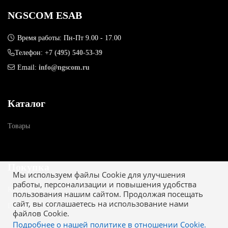
NGSCOM ESAB
Время работы: Пн-Пт 9.00 - 17.00
Телефон:
+7 (495) 540-53-39
Email:
info@ngscom.ru
Каталог
Товары
Покупка
Мы используем файлы Cookie для улучшения
работы, персонализации и повышения удобства
Как купить
пользования нашим сайтом. Продолжая посещать
сайт, вы соглашаетесь на использование нами
Гарантия
файлов Cookie.
Подробнее о нашей политике в отношении Cookie.