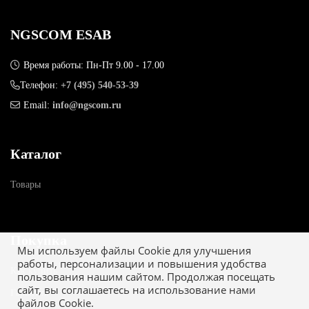
NGSCOM ESAB
Время работы: Пн-Пт 9.00 - 17.00
Телефон:
+7 (495) 540-53-39
Email:
info@ngscom.ru
Каталог
Товары
Покупка
Мы используем файлы Cookie для улучшения
работы, персонализации и повышения удобства
Как купить
пользования нашим сайтом. Продолжая посещать
сайт, вы соглашаетесь на использование нами
Гарантия
файлов Cookie.