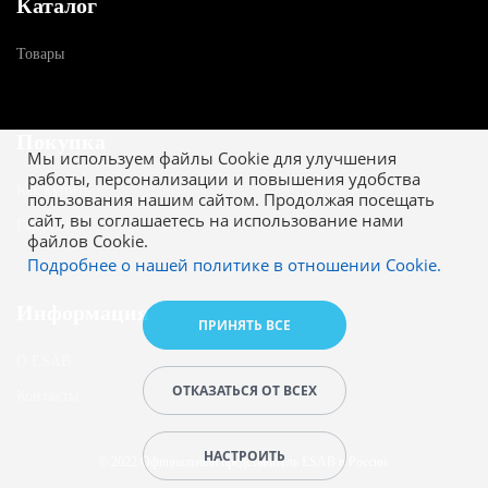
Каталог
Товары
Покупка
Мы используем файлы Cookie для улучшения
работы, персонализации и повышения удобства
Как купить
пользования нашим сайтом. Продолжая посещать
сайт, вы соглашаетесь на использование нами
Гарантия
файлов Cookie.
Подробнее о нашей политике в отношении Cookie.
Информация
ПРИНЯТЬ ВСЕ
О ESAB
ОТКАЗАТЬСЯ ОТ ВСЕХ
Контакты
НАСТРОИТЬ
© 2022 Официальный представитель ESAB в России.