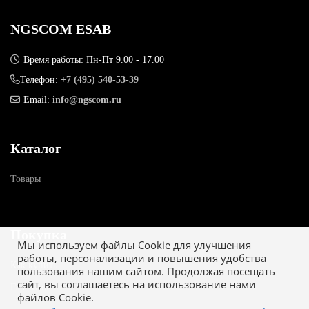
NGSCOM ESAB
Время работы: Пн-Пт 9.00 - 17.00
Телефон:
+7 (495) 540-53-39
Email:
info@ngscom.ru
Каталог
Товары
Покупка
Мы используем файлы Cookie для улучшения
работы, персонализации и повышения удобства
Как купить
пользования нашим сайтом. Продолжая посещать
сайт, вы соглашаетесь на использование нами
Гарантия
файлов Cookie.