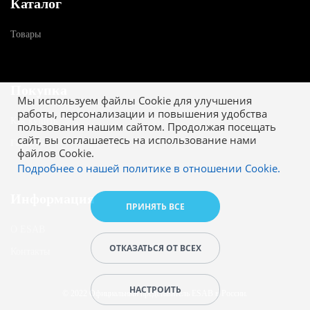
Каталог
Товары
Покупка
Мы используем файлы Cookie для улучшения
работы, персонализации и повышения удобства
Как купить
пользования нашим сайтом. Продолжая посещать
сайт, вы соглашаетесь на использование нами
Гарантия
файлов Cookie.
Подробнее о нашей политике в отношении Cookie.
Информация
ПРИНЯТЬ ВСЕ
О ESAB
ОТКАЗАТЬСЯ ОТ ВСЕХ
Контакты
НАСТРОИТЬ
© 2022 Официальный представитель ESAB в России.