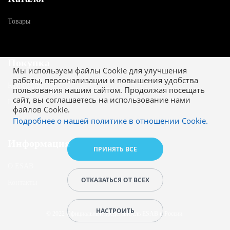
Товары
Покупка
Мы используем файлы Cookie для улучшения
работы, персонализации и повышения удобства
Как купить
пользования нашим сайтом. Продолжая посещать
сайт, вы соглашаетесь на использование нами
Гарантия
файлов Cookie.
Подробнее о нашей политике в отношении Cookie.
Информация
ПРИНЯТЬ ВСЕ
О ESAB
ОТКАЗАТЬСЯ ОТ ВСЕХ
Контакты
НАСТРОИТЬ
© 2022 Официальный представитель ESAB в России.