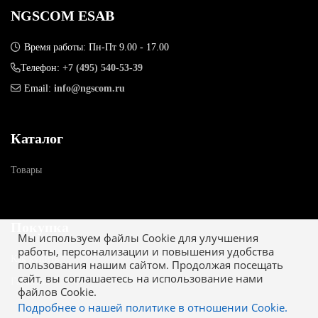
NGSCOM ESAB
Время работы: Пн-Пт 9.00 - 17.00
Телефон:
+7 (495) 540-53-39
Email:
info@ngscom.ru
Каталог
Товары
Покупка
Мы используем файлы Cookie для улучшения
работы, персонализации и повышения удобства
Как купить
пользования нашим сайтом. Продолжая посещать
сайт, вы соглашаетесь на использование нами
Гарантия
файлов Cookie.
Подробнее о нашей политике в отношении Cookie.