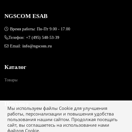
NGSCOM ESAB
Время работы: Пн-Пт 9.00 - 17.00
Телефон:
+7 (495) 540-53-39
Email:
info@ngscom.ru
Каталог
Товары
Покупка
Мы используем файлы Cookie для улучшения
работы, персонализации и повышения удобства
Как купить
пользования нашим сайтом. Продолжая посещать
сайт, вы соглашаетесь на использование нами
Гарантия
файлов Cookie.