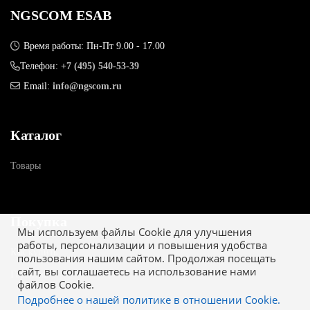
NGSCOM ESAB
Время работы: Пн-Пт 9.00 - 17.00
Телефон:
+7 (495) 540-53-39
Email:
info@ngscom.ru
Каталог
Товары
Покупка
Мы используем файлы Cookie для улучшения
работы, персонализации и повышения удобства
Как купить
пользования нашим сайтом. Продолжая посещать
сайт, вы соглашаетесь на использование нами
Гарантия
файлов Cookie.
Подробнее о нашей политике в отношении Cookie.