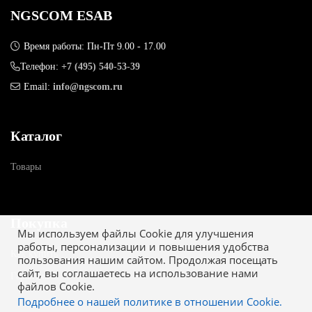
NGSCOM ESAB
Время работы: Пн-Пт 9.00 - 17.00
Телефон:
+7 (495) 540-53-39
Email:
info@ngscom.ru
Каталог
Товары
Покупка
Мы используем файлы Cookie для улучшения
работы, персонализации и повышения удобства
Как купить
пользования нашим сайтом. Продолжая посещать
сайт, вы соглашаетесь на использование нами
Гарантия
файлов Cookie.
Подробнее о нашей политике в отношении Cookie.