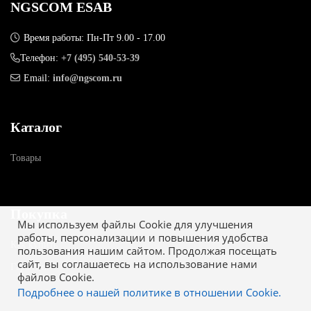
NGSCOM ESAB
Время работы: Пн-Пт 9.00 - 17.00
Телефон:
+7 (495) 540-53-39
Email:
info@ngscom.ru
Каталог
Товары
Покупка
Мы используем файлы Cookie для улучшения
работы, персонализации и повышения удобства
Как купить
пользования нашим сайтом. Продолжая посещать
сайт, вы соглашаетесь на использование нами
Гарантия
файлов Cookie.
Подробнее о нашей политике в отношении Cookie.