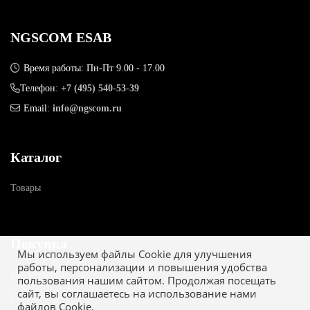
NGSCOM ESAB
Время работы: Пн-Пт 9.00 - 17.00
Телефон:
+7 (495) 540-53-39
Email:
info@ngscom.ru
Каталог
Товары
Покупка
Мы используем файлы Cookie для улучшения
работы, персонализации и повышения удобства
Как купить
пользования нашим сайтом. Продолжая посещать
сайт, вы соглашаетесь на использование нами
Гарантия
файлов Cookie.