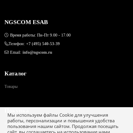
NGSCOM ESAB
Время работы: Пн-Пт 9.00 - 17.00
Телефон:
+7 (495) 540-53-39
Email:
info@ngscom.ru
Каталог
Товары
Покупка
Мы используем файлы Cookie для улучшения
работы, персонализации и повышения удобства
Как купить
пользования нашим сайтом. Продолжая посещать
сайт, вы соглашаетесь на использование нами