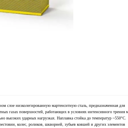
ом слое низколегированную мартенситную сталь, предназначенная для
тных газах поверхностей, работающих в условиях интенсивного трения 
ьно высоких ударных нагрузках. Наплавка стойка до температур ~550°С.
рестовин, колес, роликов, шкворней, зубьев ковшей и других элементов