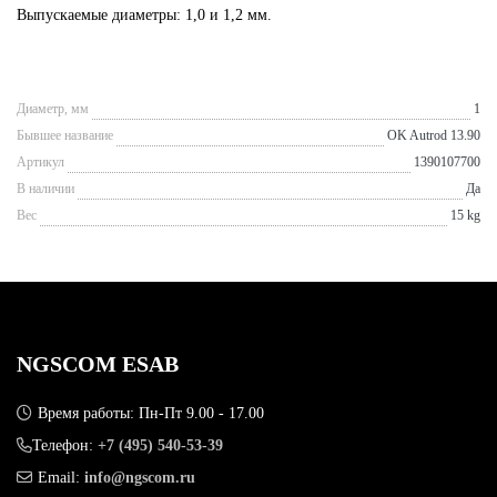
Выпускаемые диаметры: 1,0 и 1,2 мм.
Диаметр, мм
1
Бывшее название
OK Autrod 13.90
Артикул
1390107700
В наличии
Да
Вес
15 kg
NGSCOM ESAB
Время работы: Пн-Пт 9.00 - 17.00
Телефон:
+7 (495) 540-53-39
Email:
info@ngscom.ru