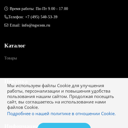
Время работы: Пн-Пт 9.00 - 17.00
Телефон:
+7 (495) 540-53-39
Email:
info@ngscom.ru
Каталог
Товары
Покупка
Мы используем файлы Cookie для улучшения
работы, персонализации и повышения удобства
Как купить
пользования нашим сайтом. Продолжая посещать
сайт, вы соглашаетесь на использование нами
Гарантия
файлов Cookie.
Подробнее о нашей политике в отношении Cookie.
Информация