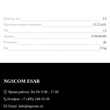
Диаметр, мм
2.4
Пространственные положения
{1,2,3,4,6}
Ток
(-)
Артикул
1V00240300
В наличии
Да
Вес
25 kg
NGSCOM ESAB
Время работы: Пн-Пт 9.00 - 17.00
Телефон:
+7 (495) 540-53-39
Email:
info@ngscom.ru