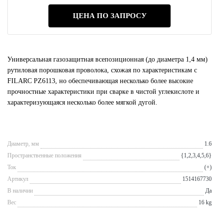
ЦЕНА ПО ЗАПРОСУ
Универсальная газозащитная всепозиционная (до диаметра 1,4 мм)
рутиловая порошковая проволока, схожая по характеристикам с
FILARC PZ6113, но обеспечивающая несколько более высокие
прочностные характеристики при сварке в чистой углекислоте и
характеризующаяся несколько более мягкой дугой.
Диаметр, мм
1.6
Пространственные положения
{1,2,3,4,5,6}
Ток
(+)
Артикул
1514167730
В наличии
Да
Вес
16 kg