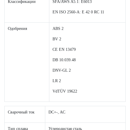
Классификации
SFA/AWS A5.1: E6013
EN ISO 2560-A: E 42 0 RC 11
Одобрения
ABS 2
BV 2
CE EN 13479
DB 10.039.48
DNV-GL 2
LR 2
VdTÜV 19622
Сварочный ток
DC+-, AC
Тип сплава
Углеродистая сталь