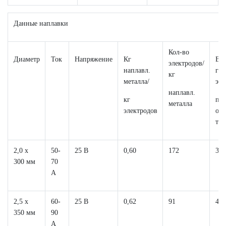
Данные наплавки
Кол-во
Диаметр
Ток
Напряжение
Кг
Вр
электродов/
наплавл.
гор
кг
металла/
эле
наплавл.
кг
пр
металла
электродов
от 
ток
2,0 x
50-
25 В
0,60
172
38 
300 мм
70
А
2,5 x
60-
25 В
0,62
91
49 
350 мм
90
A