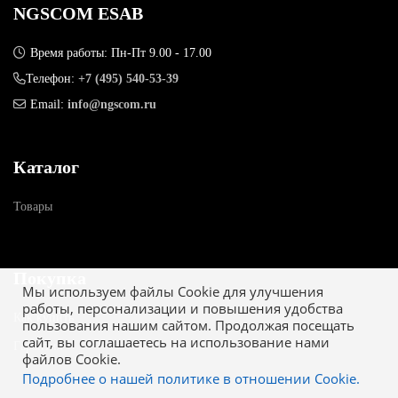
NGSCOM ESAB
Время работы: Пн-Пт 9.00 - 17.00
Телефон:
+7 (495) 540-53-39
Email:
info@ngscom.ru
Каталог
Товары
Покупка
Мы используем файлы Cookie для улучшения
работы, персонализации и повышения удобства
Как купить
пользования нашим сайтом. Продолжая посещать
сайт, вы соглашаетесь на использование нами
Гарантия
файлов Cookie.
Подробнее о нашей политике в отношении Cookie.