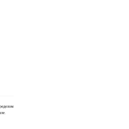
пределом
ле.