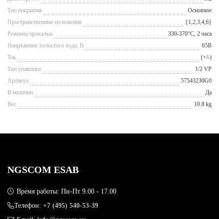
Тип покрытия
Основное
Пространственные положения
{1,2,3,4,6}
Режимы прокалки
330-370°С, 2 часа
Напряжение холостого хода, В
65В
Ток
(+/-)
Тип упаковки
1/2 VP
Артикул
57543230G0
В наличии
Да
Вес
10.8 kg
NGSCOM ESAB
Время работы: Пн-Пт 9.00 - 17.00
Телефон:
+7 (495) 540-53-39