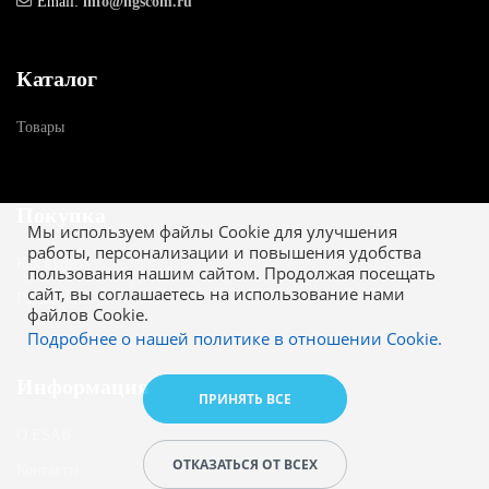
Email:
info@ngscom.ru
Каталог
Товары
Покупка
Мы используем файлы Cookie для улучшения
работы, персонализации и повышения удобства
Как купить
пользования нашим сайтом. Продолжая посещать
сайт, вы соглашаетесь на использование нами
Гарантия
файлов Cookie.
Подробнее о нашей политике в отношении Cookie.
Информация
ПРИНЯТЬ ВСЕ
О ESAB
ОТКАЗАТЬСЯ ОТ ВСЕХ
Контакты