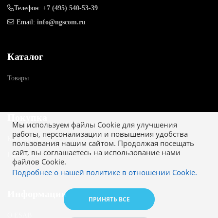
Телефон:
+7 (495) 540-53-39
Email:
info@ngscom.ru
Каталог
Товары
Покупка
Мы используем файлы Cookie для улучшения
работы, персонализации и повышения удобства
Как купить
пользования нашим сайтом. Продолжая посещать
сайт, вы соглашаетесь на использование нами
Гарантия
файлов Cookie.
Подробнее о нашей политике в отношении Cookie.
Информация
ПРИНЯТЬ ВСЕ
О ESAB