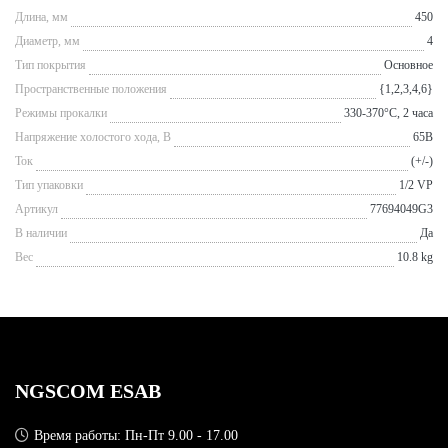
Длина, мм
450
Диаметр, мм
4
Тип покрытия
Основное
Пространственные положения
{1,2,3,4,6}
Режимы прокалки
330-370°С, 2 часа
Напряжение холостого хода, В
65В
Ток
(+/-)
Тип упаковки
1/2 VP
Артикул
77694049G3
В наличии
Да
Вес
10.8 kg
NGSCOM ESAB
Время работы: Пн-Пт 9.00 - 17.00