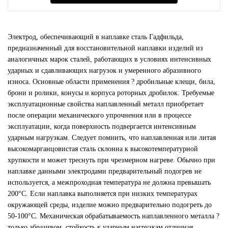
Электрод, обеспечивающий в наплавке сталь Гадфильда,
предназначенный для восстановительной наплавки изделий из
аналогичных марок сталей, работающих в условиях интенсивных
ударных и сдавливающих нагрузок и умеренного абразивного
износа. Основные области применения ? дробильные клещи, била,
брони и ролики, конусы и корпуса роторных дробилок. Требуемые
эксплуатационные свойства наплавленный металл приобретает
после операции механического упрочнения или в процессе
эксплуатации, когда поверхность подвергается интенсивным
ударным нагрузкам. Следует помнить, что наплавленная или литая
высокомарганцовистая сталь склонна к высокотемпературной
хрупкости и может треснуть при чрезмерном нагреве. Обычно при
наплавке данными электродами предварительный подогрев не
используется, а межпроходная температура не должна превышать
200°С. Если наплавка выполняется при низких температурах
окружающей среды, изделие можно предварительно подогреть до
50-100°С. Механическая обрабатываемость наплавленного металла ?
только абразивом, стойкость к ударным нагрузкам отличная,