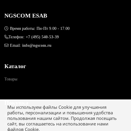
NGSCOM ESAB
Время работы: Пн-Пт 9.00 - 17.00
Телефон:
+7 (495) 540-53-39
Email:
info@ngscom.ru
Каталог
Товары
Покупка
Мы используем файлы Cookie для улучшения
работы, персонализации и повышения удобства
Как купить
пользования нашим сайтом. Продолжая посещать
сайт, вы соглашаетесь на использование нами
Гарантия
файлов Cookie.