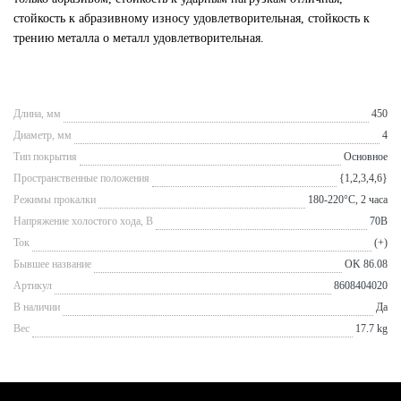
стойкость к абразивному износу удовлетворительная, стойкость к
трению металла о металл удовлетворительная.
Длина, мм
450
Диаметр, мм
4
Тип покрытия
Основное
Пространственные положения
{1,2,3,4,6}
Режимы прокалки
180-220°С, 2 часа
Напряжение холостого хода, В
70В
Ток
(+)
Бывшее название
OK 86.08
Артикул
8608404020
В наличии
Да
Вес
17.7 kg