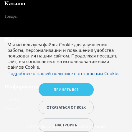
Каталог
Товары
Покупка
Мы используем файлы Cookie для улучшения
работы, персонализации и повышения удобства
Как купить
пользования нашим сайтом. Продолжая посещать
сайт, вы соглашаетесь на использование нами
Гарантия
файлов Cookie.
Подробнее о нашей политике в отношении Cookie.
Информация
ПРИНЯТЬ ВСЕ
О ESAB
ОТКАЗАТЬСЯ ОТ ВСЕХ
Контакты
НАСТРОИТЬ
© 2022 Официальный представитель ESAB в России.