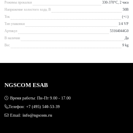
Режимы прокалки
330-370°С, 2 часа
Напряжение холостого хода, В
50В
Ток
(+/-)
Тип упаковки
1/4 VP
Артикул
53164044G0
В наличии
Да
Вес
9 kg
NGSCOM ESAB
Время работы: Пн-Пт 9.00 - 17.00
Телефон:
+7 (495) 540-53-39
Email:
info@ngscom.ru