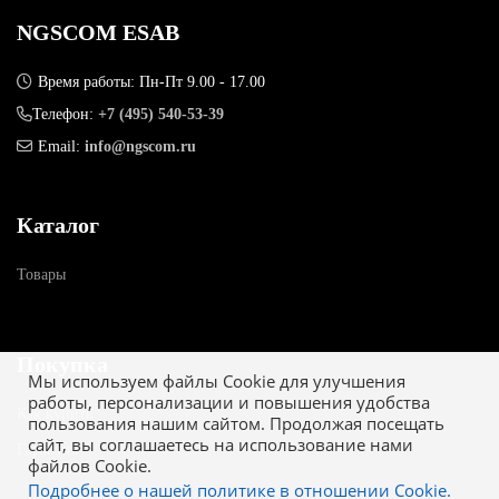
NGSCOM ESAB
Время работы: Пн-Пт 9.00 - 17.00
Телефон:
+7 (495) 540-53-39
Email:
info@ngscom.ru
Каталог
Товары
Покупка
Мы используем файлы Cookie для улучшения
работы, персонализации и повышения удобства
Как купить
пользования нашим сайтом. Продолжая посещать
сайт, вы соглашаетесь на использование нами
Гарантия
файлов Cookie.
Подробнее о нашей политике в отношении Cookie.