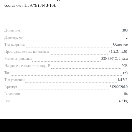
составляет 1,5?6% (FN 3-10).
Длина, мм
300
Диаметр, мм
2
Тип покрытия
Основное
Пространственные положения
{1,2,3,4,5,6}
Режимы прокалки
330-370°С, 2 часа
Напряжение холостого хода, В
50В
Ток
(+)
Тип упаковки
1/4 VP
Артикул
61202020L0
В наличии
Да
Вес
4.2 kg