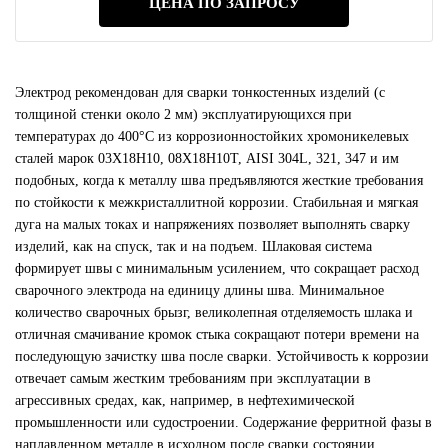
ЦЕНА ПО ЗАПРОСУ
Электрод рекомендован для сварки тонкостенных изделий (с
толщиной стенки около 2 мм) эксплуатирующихся при
температурах до 400°С из коррозионностойких хромоникелевых
сталей марок 03Х18Н10, 08Х18Н10Т, AISI 304L, 321, 347 и им
подобных, когда к металлу шва предъявляются жесткие требования
по стойкости к межкристаллитной коррозии. Стабильная и мягкая
дуга на малых токах и напряжениях позволяет выполнять сварку
изделий, как на спуск, так и на подъем. Шлаковая система
формирует швы с минимальным усилением, что сокращает расход
сварочного электрода на единицу длины шва. Минимальное
количество сварочных брызг, великолепная отделяемость шлака и
отличная смачивание кромок стыка сокращают потери времени на
последующую зачистку шва после сварки. Устойчивость к коррозии
отвечает самым жестким требованиям при эксплуатации в
агрессивных средах, как, например, в нефтехимической
промышленности или судостроении. Содержание ферритной фазы в
наплавленном металле в исходном после сварки состоянии