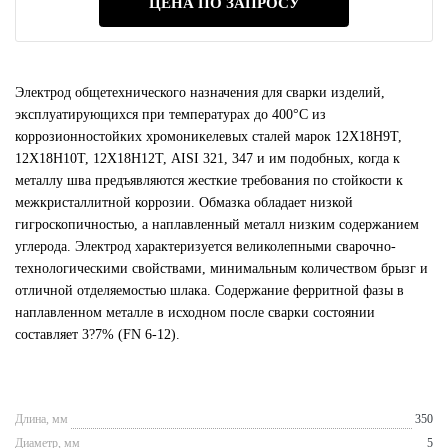
ЦЕНА ПО ЗАПРОСУ
Электрод общетехнического назначения для сварки изделий,
эксплуатирующихся при температурах до 400°С из
коррозионностойких хромоникелевых сталей марок 12Х18Н9Т,
12Х18Н10Т, 12Х18Н12Т, AISI 321, 347 и им подобных, когда к
металлу шва предъявляются жесткие требования по стойкости к
межкристаллитной коррозии. Обмазка обладает низкой
гигроскопичностью, а наплавленный металл низким содержанием
углерода. Электрод характеризуется великолепными сварочно-
технологическими свойствами, минимальным количеством брызг и
отличной отделяемостью шлака. Содержание ферритной фазы в
наплавленном металле в исходном после сварки состоянии
составляет 3?7% (FN 6-12).
Длина, мм
350
Диаметр, мм
5