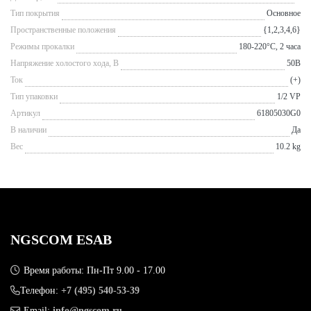
Тип покрытия
Основное
Пространственные положения
{1,2,3,4,6}
Режимы прокалки
180-220°С, 2 часа
Напряжение холостого хода, В
50В
Ток
(+)
Тип упаковки
1/2 VP
Артикул
61805030G0
В наличии
Да
Вес
10.2 kg
NGSCOM ESAB
Время работы: Пн-Пт 9.00 - 17.00
Телефон:
+7 (495) 540-53-39
Email:
info@ngscom.ru