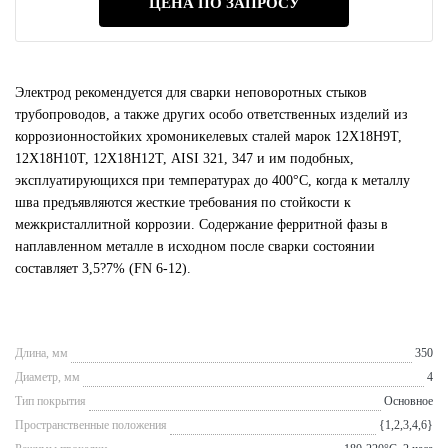
ЦЕНА ПО ЗАПРОСУ
Электрод рекомендуется для сварки неповоротных стыков
трубопроводов, а также других особо ответственных изделий из
коррозионностойких хромоникелевых сталей марок 12Х18Н9Т,
12Х18Н10Т, 12Х18Н12Т, AISI 321, 347 и им подобных,
эксплуатирующихся при температурах до 400°С, когда к металлу
шва предъявляются жесткие требования по стойкости к
межкристаллитной коррозии. Содержание ферритной фазы в
наплавленном металле в исходном после сварки состоянии
составляет 3,5?7% (FN 6-12).
Длина, мм
350
Диаметр, мм
4
Тип покрытия
Основное
Пространственные положения
{1,2,3,4,6}