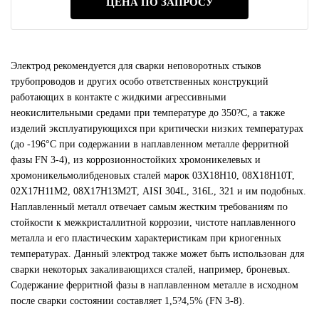
ЦЕНА ПО ЗАПРОСУ
Электрод рекомендуется для сварки неповоротных стыков
трубопроводов и других особо ответственных конструкций
работающих в контакте с жидкими агрессивными
неокислительными средами при температуре до 350?С, а также
изделий эксплуатирующихся при критически низких температурах
(до -196°С при содержании в наплавленном металле ферритной
фазы FN 3-4), из коррозионностойких хромоникелевых и
хромоникельмолибденовых сталей марок 03Х18Н10, 08Х18Н10Т,
02Х17Н11М2, 08Х17Н13М2Т, AISI 304L, 316L, 321 и им подобных.
Наплавленный металл отвечает самым жестким требованиям по
стойкости к межкристаллитной коррозии, чистоте наплавленного
металла и его пластическим характеристикам при криогенных
температурах. Данный электрод также может быть использован для
сварки некоторых закаливающихся сталей, например, броневых.
Содержание ферритной фазы в наплавленном металле в исходном
после сварки состоянии составляет 1,5?4,5% (FN 3-8).