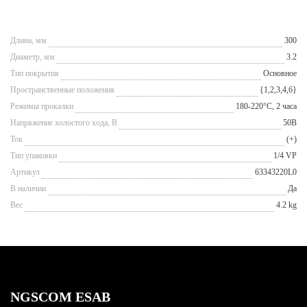
Длина, мм
300
Диаметр, мм
3.2
Тип покрытия
Основное
Пространственные положения
{1,2,3,4,6}
Режимы прокалки
180-220°С, 2 часа
Напряжение холостого хода, В
50В
Ток
(+)
Тип упаковки
1/4 VP
Артикул
63343220L0
В наличии
Да
Вес
4.2 kg
NGSCOM ESAB