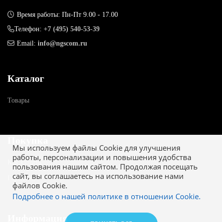
Время работы: Пн-Пт 9.00 - 17.00
Телефон:
+7 (495) 540-53-39
Email:
info@ngscom.ru
Каталог
Товары
Покупка
Мы используем файлы Cookie для улучшения
работы, персонализации и повышения удобства
Как купить
пользования нашим сайтом. Продолжая посещать
сайт, вы соглашаетесь на использование нами
Гарантия
файлов Cookie.
Подробнее о нашей политике в отношении Cookie.
Информация