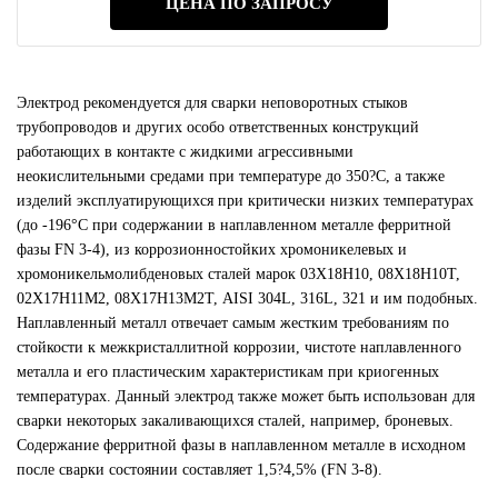
ЦЕНА ПО ЗАПРОСУ
Электрод рекомендуется для сварки неповоротных стыков
трубопроводов и других особо ответственных конструкций
работающих в контакте с жидкими агрессивными
неокислительными средами при температуре до 350?С, а также
изделий эксплуатирующихся при критически низких температурах
(до -196°С при содержании в наплавленном металле ферритной
фазы FN 3-4), из коррозионностойких хромоникелевых и
хромоникельмолибденовых сталей марок 03Х18Н10, 08Х18Н10Т,
02Х17Н11М2, 08Х17Н13М2Т, AISI 304L, 316L, 321 и им подобных.
Наплавленный металл отвечает самым жестким требованиям по
стойкости к межкристаллитной коррозии, чистоте наплавленного
металла и его пластическим характеристикам при криогенных
температурах. Данный электрод также может быть использован для
сварки некоторых закаливающихся сталей, например, броневых.
Содержание ферритной фазы в наплавленном металле в исходном
после сварки состоянии составляет 1,5?4,5% (FN 3-8).