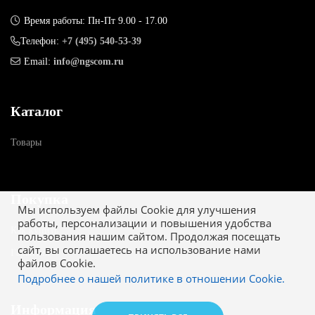
Время работы: Пн-Пт 9.00 - 17.00
Телефон:
+7 (495) 540-53-39
Email:
info@ngscom.ru
Каталог
Товары
Покупка
Мы используем файлы Cookie для улучшения
работы, персонализации и повышения удобства
Как купить
пользования нашим сайтом. Продолжая посещать
сайт, вы соглашаетесь на использование нами
Гарантия
файлов Cookie.
Подробнее о нашей политике в отношении Cookie.
Информация