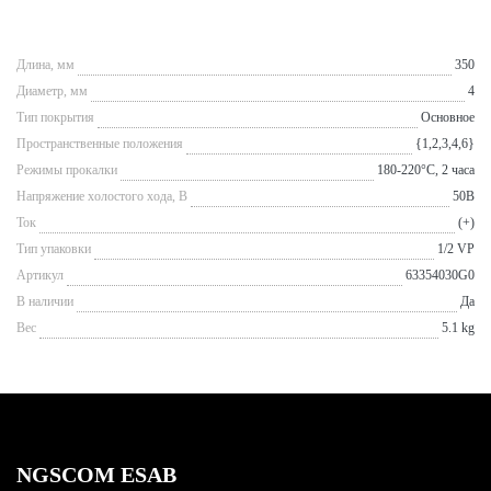
Длина, мм
350
Диаметр, мм
4
Тип покрытия
Основное
Пространственные положения
{1,2,3,4,6}
Режимы прокалки
180-220°С, 2 часа
Напряжение холостого хода, В
50В
Ток
(+)
Тип упаковки
1/2 VP
Артикул
63354030G0
В наличии
Да
Вес
5.1 kg
NGSCOM ESAB